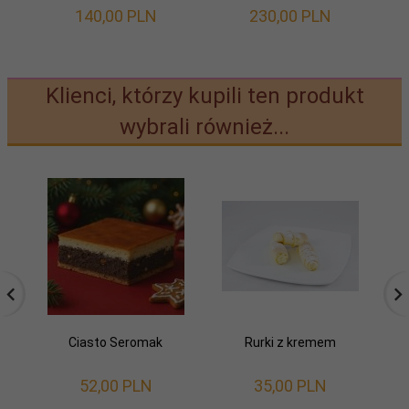
140,
00
PLN
230,
00
PLN
Klienci, którzy kupili ten produkt
wybrali również...
Ciasto Seromak
Rurki z kremem
52,
00
PLN
35,
00
PLN