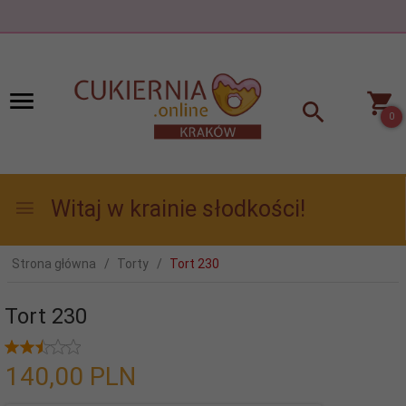
0
Witaj w krainie słodkości!
Strona główna
Torty
Tort 230
Tort 230
140,
00
PLN