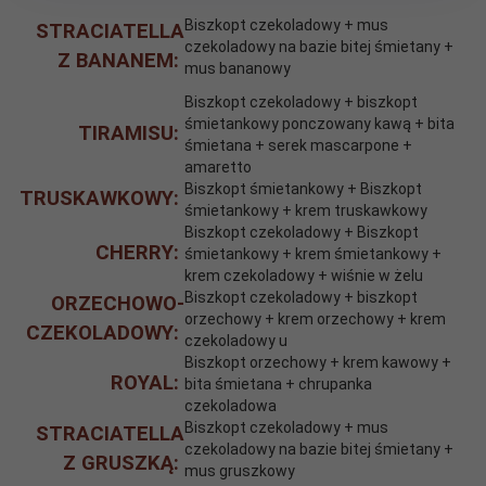
Biszkopt czekoladowy + mus
STRACIATELLA
czekoladowy na bazie bitej śmietany +
Z BANANEM:
mus bananowy
Biszkopt czekoladowy + biszkopt
śmietankowy ponczowany kawą + bita
TIRAMISU:
śmietana + serek mascarpone +
amaretto
Biszkopt śmietankowy + Biszkopt
TRUSKAWKOWY:
śmietankowy + krem truskawkowy
Biszkopt czekoladowy + Biszkopt
CHERRY:
śmietankowy + krem śmietankowy +
krem czekoladowy + wiśnie w żelu
Biszkopt czekoladowy + biszkopt
ORZECHOWO-
orzechowy + krem orzechowy + krem
CZEKOLADOWY:
czekoladowy u
Biszkopt orzechowy + krem kawowy +
ROYAL:
bita śmietana + chrupanka
czekoladowa
Biszkopt czekoladowy + mus
STRACIATELLA
czekoladowy na bazie bitej śmietany +
Z GRUSZKĄ:
mus gruszkowy