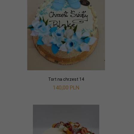
Tort na chrzest 14
140,
00
PLN