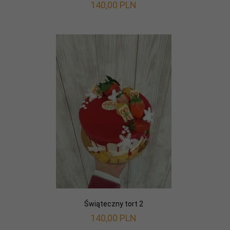
140,
00
PLN
Świąteczny tort 2
140,
00
PLN