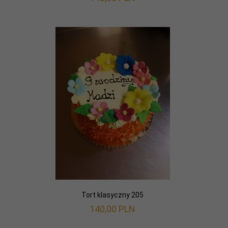
Tort klasyczny 205
140,
00
PLN