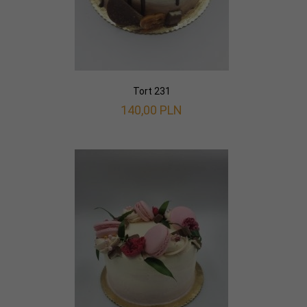
Tort 231
140,
00
PLN