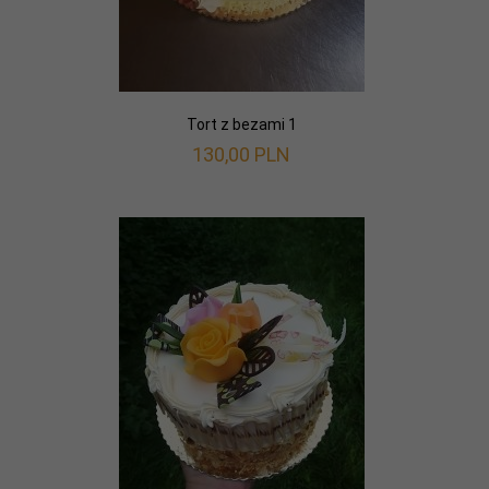
Tort z bezami 1
130,
00
PLN