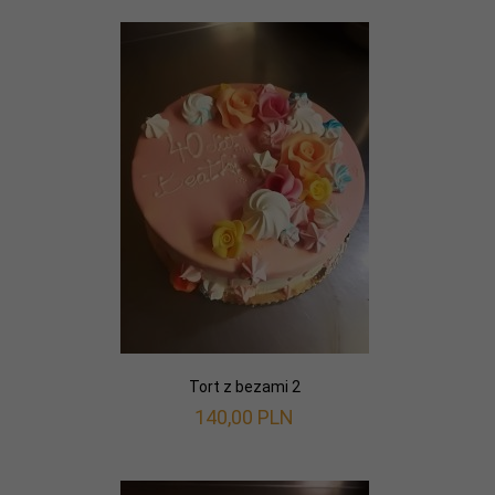
Tort z bezami 2
140,
00
PLN