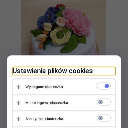
Ustawienia plików cookies
Wymagane ciasteczka
Tort z kwiatami
140,
00
PLN
Marketingowe ciasteczka
Analityczne ciasteczka