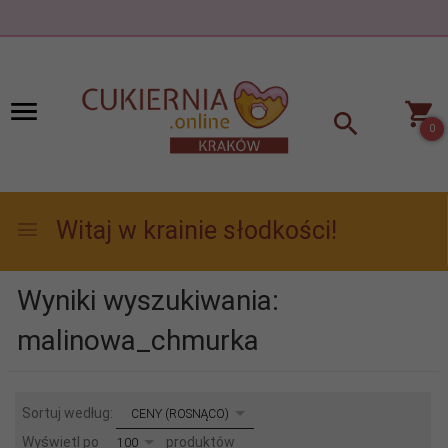
0
Witaj w krainie słodkości!
Wyniki wyszukiwania:
malinowa_chmurka
sort
Sortuj według:
CENY (ROSNĄCO)
pop
Wyświetl po
produktów
100