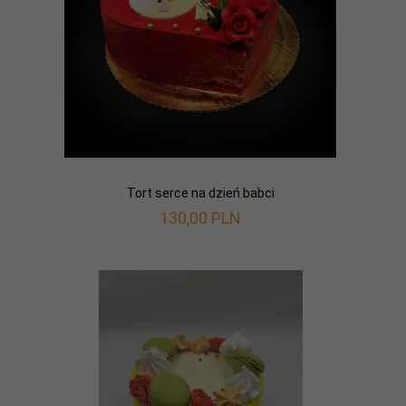
Tort serce na dzień babci
130,
00
PLN