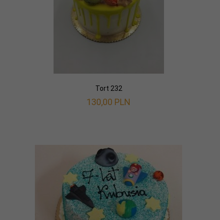
Tort 232
130,
00
PLN