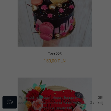
Tort 225
150,
00
PLN
W ramach naszego sklepu stosujemy pliki
OK!
cookies w celu świadczenia Państwu usług
Zamknij
na najwyższym poziomie.